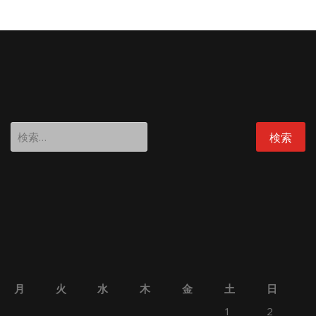
検
索:
月
火
水
木
金
土
日
1
2